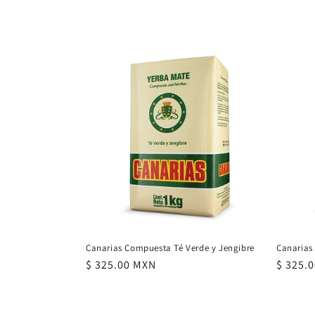
multimedia
1
en
una
ventana
modal
Canarias Compuesta Té Verde y Jengibre
Canarias
Precio
$ 325.00 MXN
Precio
$ 325.
habitual
habitu