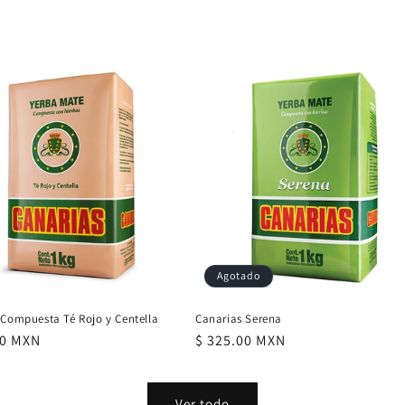
Agotado
 Compuesta Té Rojo y Centella
Canarias Serena
00 MXN
Precio
$ 325.00 MXN
al
habitual
Ver todo